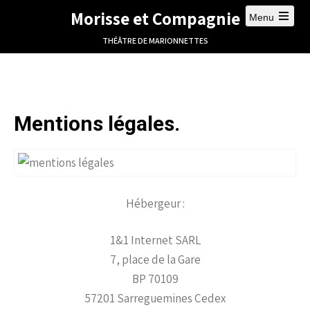
Morisse et Compagnie
Menu
THÉÂTRE DE MARIONNETTES
Mentions légales.
Hébergeur :
1&1 Internet SARL
7, place de la Gare
BP 70109
57201 Sarreguemines Cedex