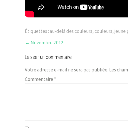
Étiquettes :
au-delà des couleurs
,
couleurs
,
jeune 
←
Novembre 2012
Laisser un commentaire
Votre adresse e-mail ne sera pas publiée.
Les cham
Commentaire
*