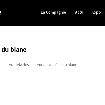
e
La Compagnie
Actu
Expo
 du blanc
Au-delà des couleurs – La scène du blanc.