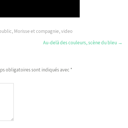
public
,
Morisse et compagnie
,
video
Au-delà des couleurs, scène du bleu
→
ps obligatoires sont indiqués avec
*