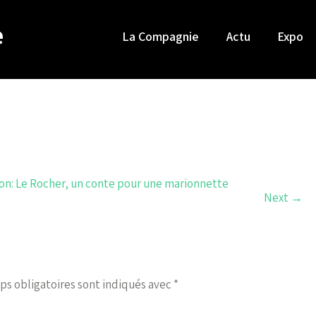
e
La Compagnie
Actu
Expo
on: Le Rocher, un conte pour une marionnette
Next
→
ps obligatoires sont indiqués avec
*