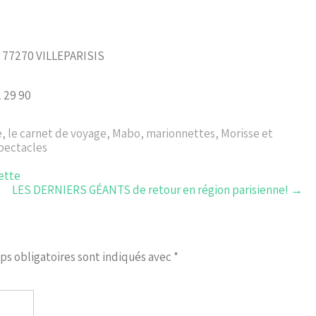
 – 77270 VILLEPARISIS
 29 90
e
,
le carnet de voyage
,
Mabo
,
marionnettes
,
Morisse et
pectacles
ette
LES DERNIERS GÉANTS de retour en région parisienne!
→
ps obligatoires sont indiqués avec
*