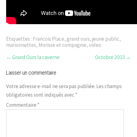
Étiquettes :
Francois Place
,
grand ours
,
jeune public
,
marionnettes
,
Morisse et compagnie
,
video
←
Grand Ours la caverne
Octobre 2013
→
Laisser un commentaire
Votre adresse e-mail ne sera pas publiée.
Les champs
obligatoires sont indiqués avec
*
Commentaire
*