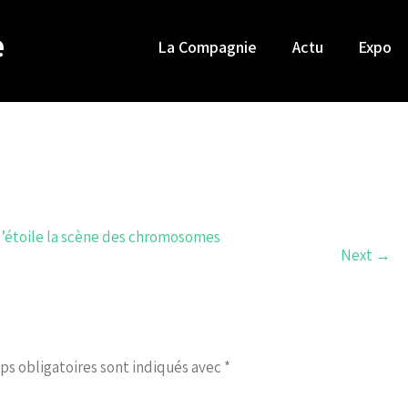
e
La Compagnie
Actu
Expo
d’étoile la scène des chromosomes
Next
→
ps obligatoires sont indiqués avec
*