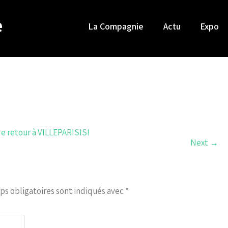
e
La Compagnie
Actu
Expo
 retour à VILLEPARISIS!
Next
→
ps obligatoires sont indiqués avec
*