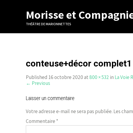
Morisse et Compagni
THÉÂTRE DE MARIONNETTES
conteuse+décor complet1
Published 16 octobre 2020 at
800 × 532
in
La Voie 
←
Previous
Laisser un commentaire
Votre adresse e-mail ne sera pas publiée.
Les cham
Commentaire
*